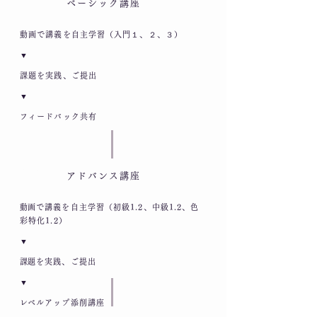
ベーシック講座
01
動画で講義を自主学習（入門１、２、３）
​▼
課題を実践、ご提出
​▼
フィードバック共有
Step
アドバンス講座
02
​動画で講義を自主学習（初級1.2、中級1.2、色
彩特化1.2）
​▼
​課題を実践、ご提出
​▼
​レベルアップ添削講座