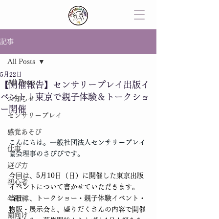
記事
All Posts
5月22日
All Posts
【開催報告】センサリープレイ出版イ
ベント｜東京で親子体験＆トークショ
お知らせ
ー開催
センサリープレイ
感覚あそび
こんにちは。一般社団法人センサリープレイ
仕事
協会理事のさぴぴです。
遊び方
今回は、5月10日（日）に開催した東京出版
初心者
イベントについて書かせていただきます。
当日は、トークショー・親子体験イベント・
年齢別
物販・展示会と、盛りだくさんの内容で開催
園向け