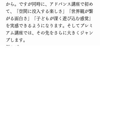
から。ですが同時に、アドバンス講座で初め
て、「空間に没入する楽しさ」「世界観が繋
がる面白さ」「子どもが深く遊び込む感覚」
を実感できるようになります。そしてプレミ
アム講座では、その先をさらに大きくジャン
プします。
例えば、
・センサリープレイの応用展開
・年齢別アレンジ方法
・空間デザインの変化の付け方
・テーマ同士を繋げる“連動型センサリープ
レイ”
・複数ブースを使った没入設計
・子どもの反応に合わせた即興的な展開方法
など。
「できる」から、今度は“使いこなす”へ。た
だ構成を作れるだけではなく、
・なぜこの構成なのか
・どう変化させるのか