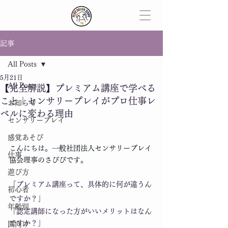
記事
All Posts
5月21日
All Posts
【完全解説】プレミアム講座で学べる
こと｜センサリープレイがプロ仕事レ
お知らせ
ベルに変わる理由
センサリープレイ
感覚あそび
こんにちは。一般社団法人センサリープレイ
仕事
協会理事のさぴぴです。
遊び方
「プレミアム講座って、具体的に何が違うん
初心者
ですか？」
年齢別
「認定講師になった方がいいメリットはなん
ですか？」
園向け