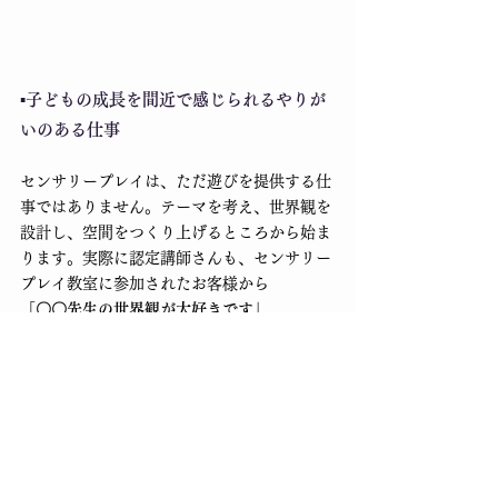
▪️子どもの成長を間近で感じられるやりが
いのある仕事
センサリープレイは、ただ遊びを提供する仕
事ではありません。テーマを考え、世界観を
設計し、空間をつくり上げるところから始ま
ります。実際に認定講師さんも、センサリー
プレイ教室に参加されたお客様から
「〇〇先生の世界観が大好きです」
「
こんな体験初めてしました！
」
といった声をいただくことが多くあるそうで
す。
自分がつくった空間の中で、子どもたちが目
を輝かせながら遊ぶ姿を見る瞬間は、本当に
感動的です。
私自身も活動を始めた頃、「子どもたちが本