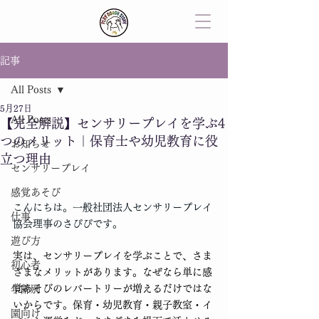
記事
All Posts
5月27日
All Posts
【完全解説】センサリープレイを学ぶ4
つのメリット｜保育士や幼児教育に役
お知らせ
立つ理由
センサリープレイ
感覚あそび
こんにちは。一般社団法人センサリープレイ
仕事
協会理事のさぴぴです。
遊び方
実は、センサリープレイを学ぶことで、さま
初心者
ざまなメリットがあります。なぜなら単に感
覚あそびのレパートリーが増えるだけではな
年齢別
いからです。保育・幼児教育・親子教室・イ
園向け